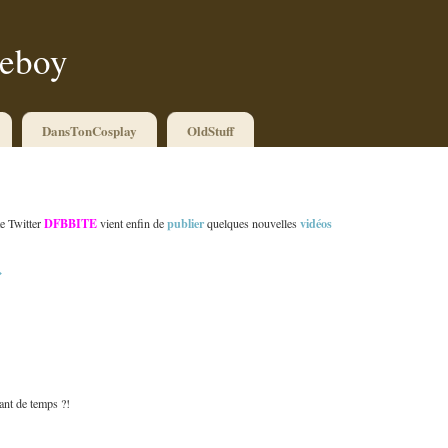
ueboy
DansTonCosplay
OldStuff
DFBBITE
publier
vidéos
te Twitter
vient enfin de
quelques nouvelles
»
ant de temps ?!