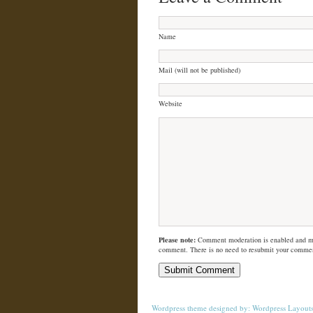
Name
Mail (will not be published)
Website
Please note:
Comment moderation is enabled and m
comment. There is no need to resubmit your comme
Wordpress theme
designed by:
Wordpress Layout