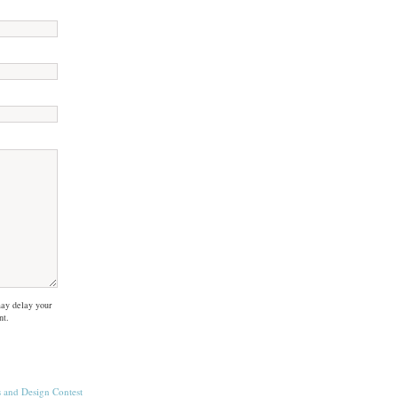
ay delay your
nt.
s
and
Design Contest