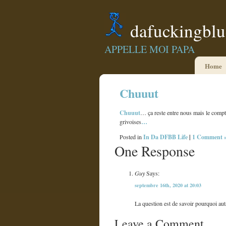
dafuckingbl
APPELLE MOI PAPA
Home
Chuuut
Chuuut
… ça reste entre nous mais le comp
…
grivoises
In Da DFBB Life
|
1 Comment 
Posted in
One Response
Guy
Says:
septembre 16th, 2020 at 20:03
La question est de savoir pourquoi aut
Leave a Comment