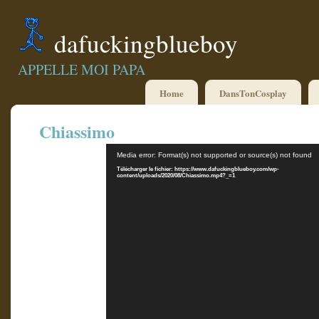
dafuckingblueboy
APPELLE MOI PAPA
Home
DansTonCosplay
Chiassimo
Lecteur
Media error: Format(s) not supported or source(s) not found
vidéo
Télécharger le fichier: https://www.dafuckingblueboy.com/wp-
content/uploads/2020/08/Chiassimo.mp4?_=1