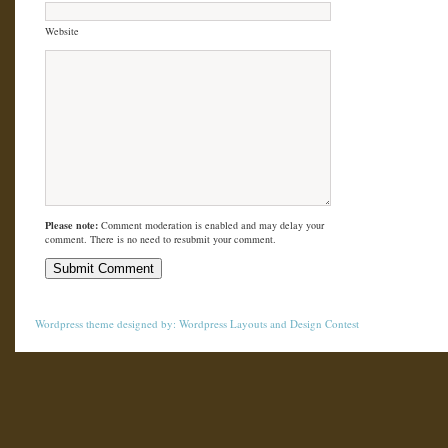
Website
Please note:
Comment moderation is enabled and may delay your
comment. There is no need to resubmit your comment.
Wordpress theme
designed by:
Wordpress Layouts
and
Design Contest