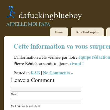
dafuckingblueboy
APPELLE MOI PAPA
Home
DansTonCosplay
Cette information va vous surpre
équipe
rédaction
L’information a été vérifiée par notre
vivant
!
Pierre Bénichou serait toujours
RAB
|
No Comments »
Posted in
Leave a Comment
Name
Mail (will not be published)