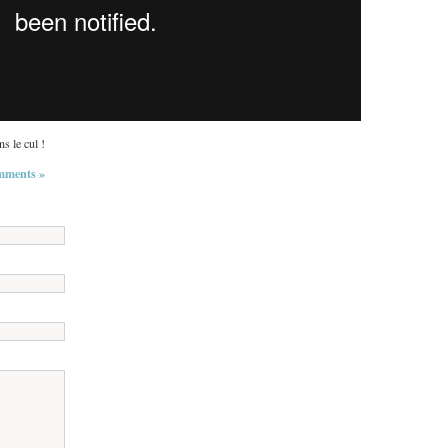
s le cul !
mments »