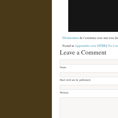
Divinisation
de l’existence avec une rose dan
Apprendre avec DFBB
|
No Co
Posted in
Leave a Comment
Name
Mail (will not be published)
Website