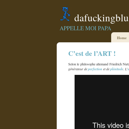
dafuckingbl
APPELLE MOI PAPA
Home
C’est de l’ART !
Selon le philosophe allemand Friedrich Niet
générateur de
perfection
et de
plénitude
. L’