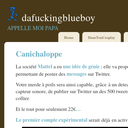
dafuckingblueboy
APPELLE MOI PAPA
Home
DansTonCosplay
Canichaloppe
Mattel
une idée de génie
La société
a eu
: elle va prop
messages
permettant de poster des
sur Twitter.
Votre merde à poils sera ainsi capable, grâce à un det
capteur sonore, de publier sur Twitter un des 500 tweets
collier.
…
Et le tout pour seulement 22€
Le premier compte expérimental
serait déjà en activi