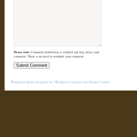
Please note:
Comment moderation is enabled and may delay your
comment. There is no need to resubmit your comment.
Wordpress theme
designed by:
Wordpress Layouts
and
Design Contest