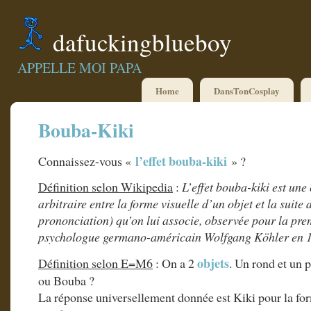
dafuckingblueboy
APPELLE MOI PAPA
Home
DansTonCosplay
Bouba-Kiki
l’effet bouba-kiki
Connaissez-vous «
» ?
Définition selon Wikipedia
:
L’effet bouba-kiki est un
arbitraire entre la forme visuelle d’un objet et la suite 
prononciation) qu’on lui associe, observée pour la prem
psychologue germano-américain Wolfgang Köhler en 
objets
Définition selon E=M6
: On a 2
. Un rond et un 
ou Bouba ?
La réponse universellement donnée est Kiki pour la fo