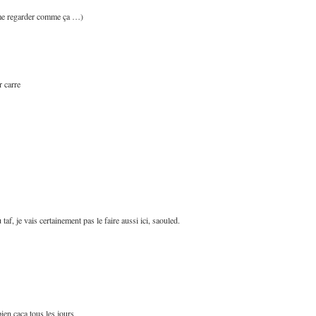
e me regarder comme ça …)
r carre
taf, je vais certainement pas le faire aussi ici, saouled.
ien caca tous les jours