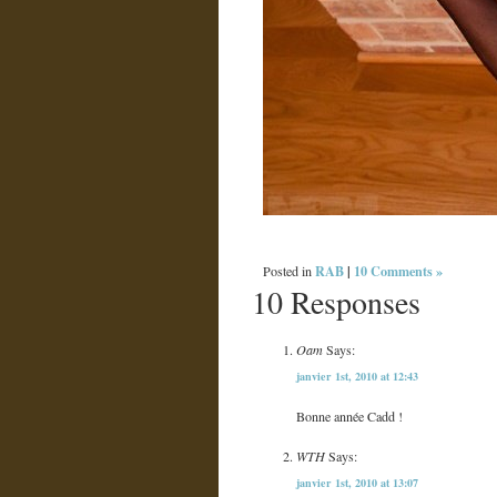
RAB
|
10 Comments »
Posted in
10 Responses
Oam
Says:
janvier 1st, 2010 at 12:43
Bonne année Cadd !
WTH
Says:
janvier 1st, 2010 at 13:07