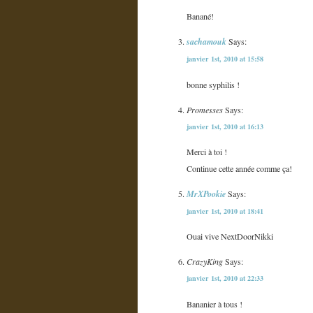
Banané!
sachamouk
Says:
janvier 1st, 2010 at 15:58
bonne syphilis !
Promesses
Says:
janvier 1st, 2010 at 16:13
Merci à toi !
Continue cette année comme ça!
MrXPookie
Says:
janvier 1st, 2010 at 18:41
Ouai vive NextDoorNikki
CrazyKing
Says:
janvier 1st, 2010 at 22:33
Bananier à tous !