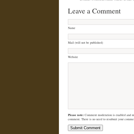
Leave a Comment
Name
Mail (will not be published)
Website
Please note:
Comment moderation is enabled and m
comment. There is no need to resubmit your comme