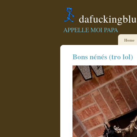
dafuckingbl
APPELLE MOI PAPA
Home
Bons nénés (tro lol)