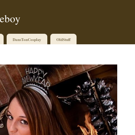
ueboy
DansTonCosplay
OldStuff