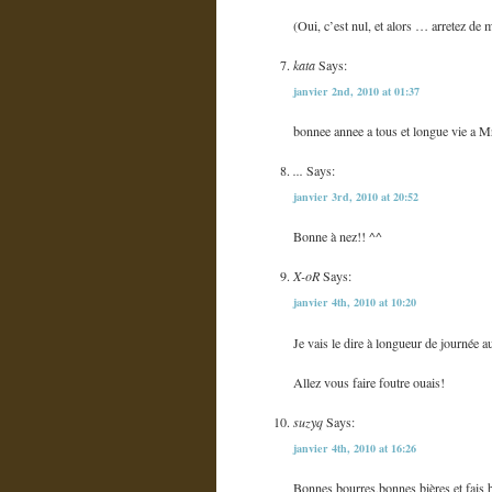
(Oui, c’est nul, et alors … arretez d
kata
Says:
janvier 2nd, 2010 at 01:37
bonnee annee a tous et longue vie a M
...
Says:
janvier 3rd, 2010 at 20:52
Bonne à nez!! ^^
X-oR
Says:
janvier 4th, 2010 at 10:20
Je vais le dire à longueur de journée au 
Allez vous faire foutre ouais!
suzyq
Says:
janvier 4th, 2010 at 16:26
Bonnes bourres,bonnes bières et fais b