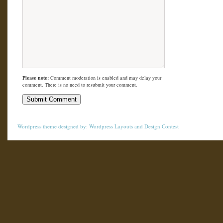
Please note:
Comment moderation is enabled and may delay your
comment. There is no need to resubmit your comment.
Wordpress theme
designed by:
Wordpress Layouts
and
Design Contest