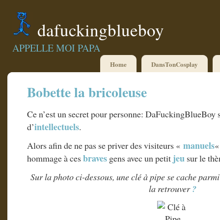
dafuckingblueboy
APPELLE MOI PAPA
Home
DansTonCosplay
Bobette la bricoleuse
Ce n’est un secret pour personne: DaFuckingBlueBoy s
intellectuels
d’
.
manuels
Alors afin de ne pas se priver des visiteurs «
«
braves
jeu
hommage à ces
gens avec un petit
sur le th
Sur la photo ci-dessous, une clé à pipe se cache parmi 
la retrouver
?