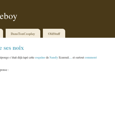
ueboy
DansTonCosplay
OldStuff
 ses noix
coquine
Sandy
…
comment
ponge s’était déjà tapé cette
de
Ecureuil
et surtout
éponse :