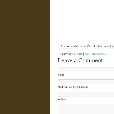
A vous de télécharger l’explication complète
Parodix
|
No Comments »
Posted in
Leave a Comment
Name
Mail (will not be published)
Website