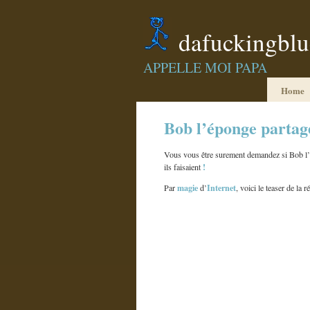
dafuckingbl
APPELLE MOI PAPA
Home
Bob l’éponge partage
Vous vous être surement demandez si Bob l’é
!
ils faisaient
magie
Internet
Par
d’
, voici le teaser de la r