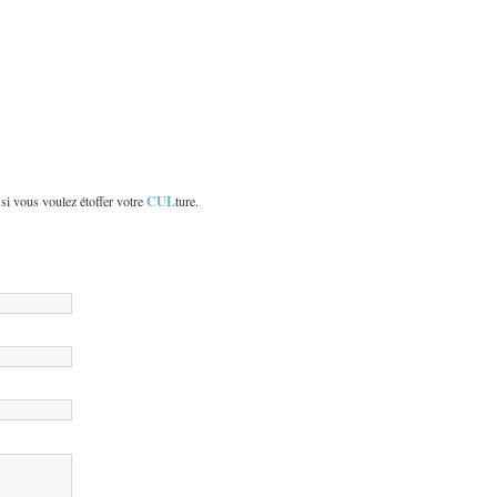
CUL
 si vous voulez étoffer votre
ture.