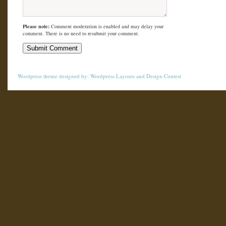
Please note:
Comment moderation is enabled and may delay your
comment. There is no need to resubmit your comment.
Wordpress theme
designed by:
Wordpress Layouts
and
Design Contest