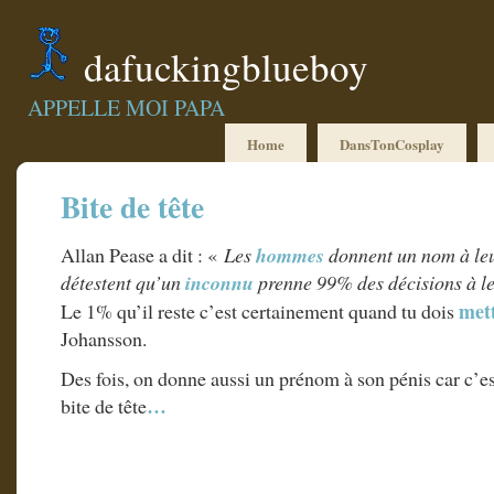
dafuckingblueboy
APPELLE MOI PAPA
Home
DansTonCosplay
Bite de tête
Allan Pease a dit : «
Les
hommes
donnent un nom à leu
détestent qu’un
inconnu
prenne 99% des décisions à le
met
Le 1% qu’il reste c’est certainement quand tu dois
Johansson.
Des fois, on donne aussi un prénom à son pénis car c’est
…
bite de tête