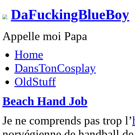
DaFuckingBlueBoy
Appelle moi Papa
Home
DansTonCosplay
OldStuff
Beach Hand Job
Je ne comprends pas trop l’
norvégienne de handball de 