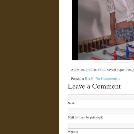
vrai
chats
Après, en
, les
savent super bien 
RAB
|
No Comments »
Posted in
Leave a Comment
Name
Mail (will not be published)
Website