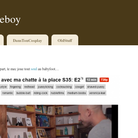
ueboy
DansTonCosplay
OldStuff
seul
part, le mec joue tout
au babyfoot…