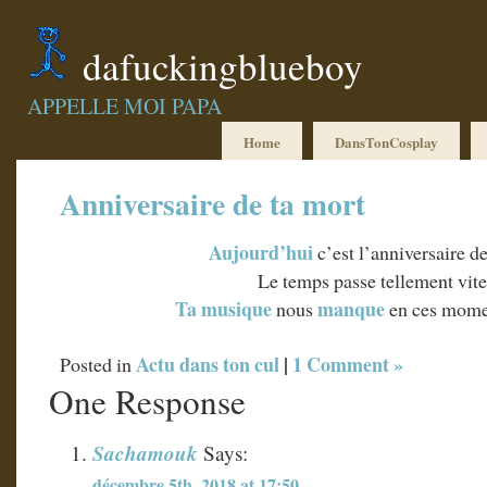
dafuckingblueboy
APPELLE MOI PAPA
Home
DansTonCosplay
Anniversaire de ta mort
Aujourd’hui
c’est l’anniversaire d
Le temps passe tellement vite
Ta musique
manque
nous
en ces mom
Actu dans ton cul
|
1 Comment »
Posted in
One Response
Sachamouk
Says:
décembre 5th, 2018 at 17:50