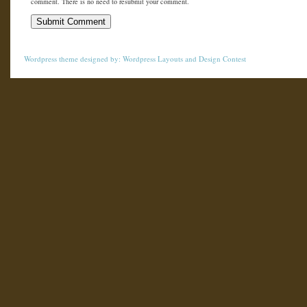
comment. There is no need to resubmit your comment.
Wordpress theme
designed by:
Wordpress Layouts
and
Design Contest