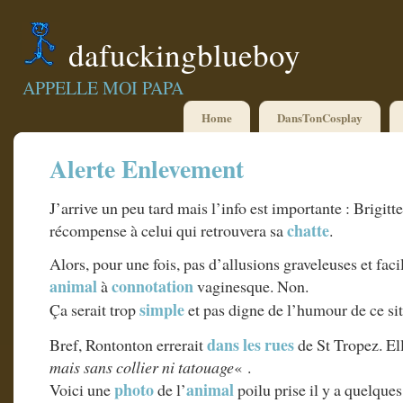
dafuckingblueboy
APPELLE MOI PAPA
Home
DansTonCosplay
Alerte Enlevement
J’arrive un peu tard mais l’info est importante : Brigit
chatte
récompense à celui qui retrouvera sa
.
Alors, pour une fois, pas d’allusions graveleuses et fac
animal
connotation
à
vaginesque. Non.
simple
Ça serait trop
et pas digne de l’humour de ce sit
dans les rues
Bref, Rontonton errerait
de St Tropez. El
mais sans collier ni tatouage
« .
photo
animal
Voici une
de l’
poilu prise il y a quelque