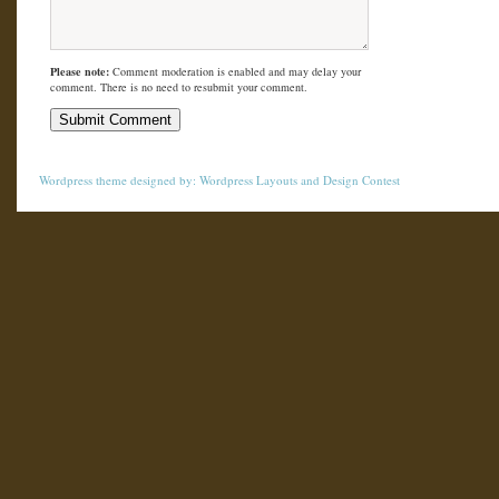
Please note:
Comment moderation is enabled and may delay your
comment. There is no need to resubmit your comment.
Wordpress theme
designed by:
Wordpress Layouts
and
Design Contest