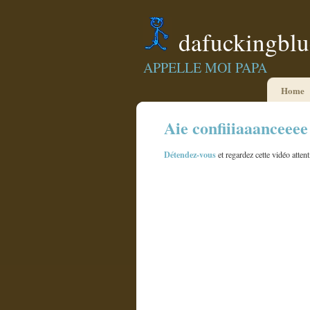
dafuckingbl
APPELLE MOI PAPA
Home
Aie confiiiaaanceeee
Détendez-vous
et regardez cette vidéo atte