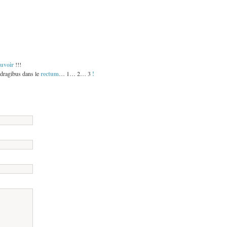
uvoir
!!!
rectum
!
 dragibus dans le
… 1… 2… 3