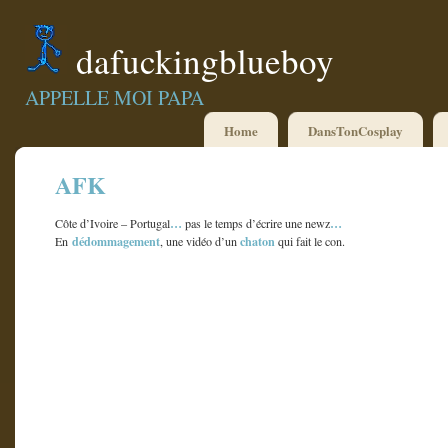
dafuckingblueboy
APPELLE MOI PAPA
Home
DansTonCosplay
AFK
…
…
Côte d’Ivoire – Portugal
pas le temps d’écrire une newz
dédommagement
chaton
En
, une vidéo d’un
qui fait le con.