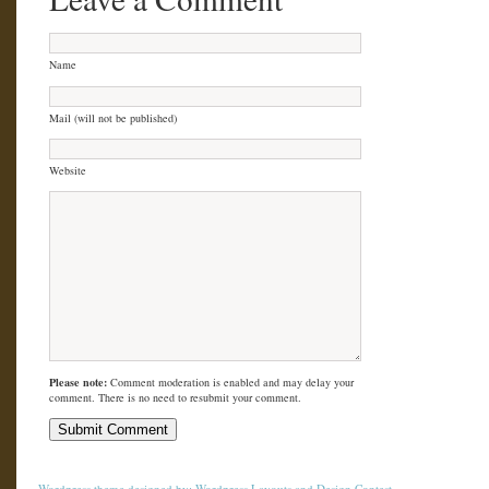
Name
Mail (will not be published)
Website
Please note:
Comment moderation is enabled and may delay your
comment. There is no need to resubmit your comment.
Wordpress theme
designed by:
Wordpress Layouts
and
Design Contest