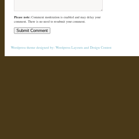
Please note:
Comment moderation is enabled and may delay your
comment. There is no need to resubmit your comment.
Wordpress theme
designed by:
Wordpress Layouts
and
Design Contest