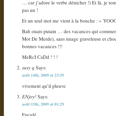
… car j’adore le verbe dénicher !) Et là, je tom
pas un !
Et un seul mot me vient à la bouche : « YO
Bah ouais putain … des vacances qui comm
Mot De Merde), sans image graveleuse et choc
bonnes vacances !!!
MeRcI CaDd ! ! !
susy q
Says:
août 14th, 2009 at 23:59
vivement qu’il pleuve
ENjoy²
Says:
août 15th, 2009 at 01:29
Enculé