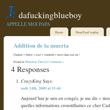
dafuckingblueboy
APPELLE MOI PAPA
Home
DansTonCosplay
Addition de la muerta
Chaleur + bières + rosé + vendredi = newz dans ton cul !
Heineken Time
|
4 Comments »
Posted in
4 Responses
CrazyKing
Says:
août 14th, 2009 at 15:44
Aujourd’hui je suis en congés, je me dis « tien
quelles informations croustillantes ce cher Cad