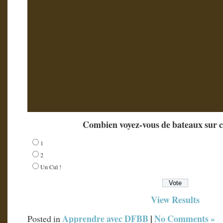
Combien voyez-vous de bateaux sur c
1
2
Un Cul !
View Results
Apprendre avec DFBB
|
No Comments »
Posted in