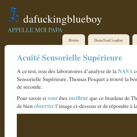
dafuckingblueboy
APPELLE MOI PAPA
Home
DansTonCosplay
Acuité Sensorielle Supérieure
NASA
A ce test, issu des laboratoires d’analyse de la
c
Sensorielle Supérieure, Thomas Pesquet a trouvé la b
de seconde.
vous
meilleur
Pour savoir si
êtes
que ce branleur de Th
observer
de bien
l’image ci-dessous et de répondre à la