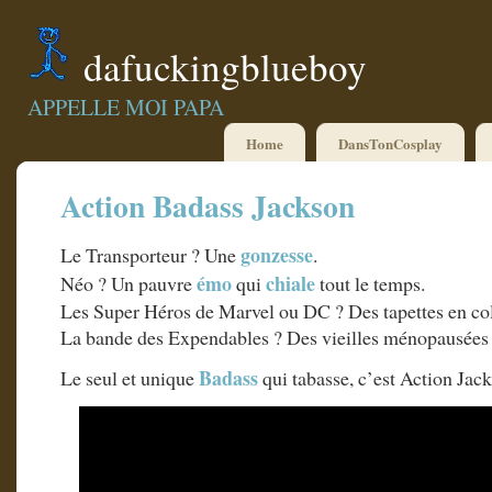
dafuckingblueboy
APPELLE MOI PAPA
Home
DansTonCosplay
Action Badass Jackson
gonzesse
Le Transporteur ? Une
.
émo
chiale
Néo ? Un pauvre
qui
tout le temps.
Les Super Héros de Marvel ou DC ? Des tapettes en col
La bande des Expendables ? Des vieilles ménopausées 
Badass
Le seul et unique
qui tabasse, c’est Action Ja