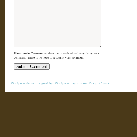
Please note:
Comment moderation is enabled and may delay your
comment. There is no need to resubmit your comment.
Wordpress theme
designed by:
Wordpress Layouts
and
Design Contest