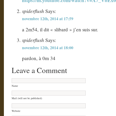
https://m.youtube.com/watch?v=A7_VbEx
spiderflush
Says:
novembre 12th, 2014 at 17:59
a 2m54, il dit « slibard » j’en suis sur.
spiderflush
Says:
novembre 12th, 2014 at 18:00
pardon, à 0m 34
Leave a Comment
Name
Mail (will not be published)
Website