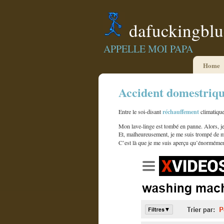
dafuckingbl
APPELLE MOI PAPA
Home
Accident domestriq
réchauffement
Entre le soi-disant
climatiqu
Mon lave-linge est tombé en panne. Alors, je 
Et, malheureusement, je me suis trompé de 
C’est là que je me suis aperçu qu’énormémen