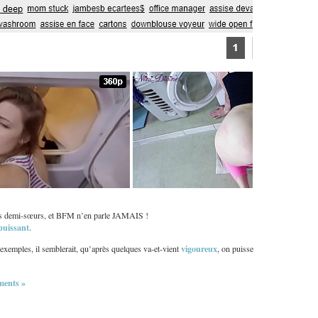
es demi-sœurs, et BFM n’en parle JAMAIS !
puissant
.
vigoureux
exemples, il semblerait, qu’après quelques va-et-vient
, on puisse
ents »