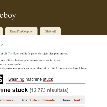
ueboy
DansTonCosplay
OldStuff
ue
Covid
e et LE
, on oublie de parler de sujets bien plus graves.
suis allé sur Internet pour trouver comment le réparer.
moteur de recherche…
être coincé dans sa machine à laver
t de personnes avaient eu un accident :
!