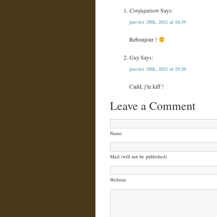
Conjugaison
Says:
janvier 28th, 2021 at 18:39
Rebonjour !
Guy
Says:
janvier 28th, 2021 at 19:20
Cadd, j’te kiff !
Leave a Comment
Name
Mail (will not be published)
Website