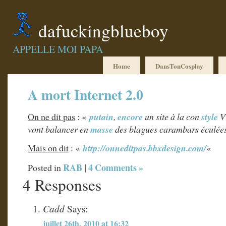
dafuckingblueboy
APPELLE MOI PAPA
Home
DansTonCosplay
A mort Internet 2.0
On ne dit pas
: «
putain
,
encore
un site à la con
style
V
vont balancer en
masse
des blagues carambars éculées
Mais on dit
: «
http://onneditpas.bbxdesign.com/
«
RAB
|
4 Comments »
Posted in
4 Responses
Cadd
Says:
juillet 26th, 2010 at 16:32