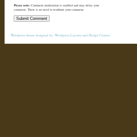
Please note:
Comment moderation is enabled and may delay your
comment. There is no need to resubmit your comment.
Wordpress theme
designed by:
Wordpress Layouts
and
Design Contest