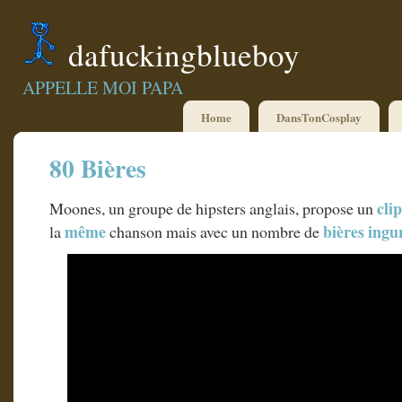
dafuckingblueboy
APPELLE MOI PAPA
Home
DansTonCosplay
80 Bières
cli
Moones, un groupe de hipsters anglais, propose un
même
bières
ingu
la
chanson mais avec un nombre de