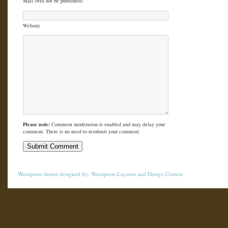
Mail (will not be published)
Website
Please note:
Comment moderation is enabled and may delay your
comment. There is no need to resubmit your comment.
Wordpress theme
designed by:
Wordpress Layouts
and
Design Contest