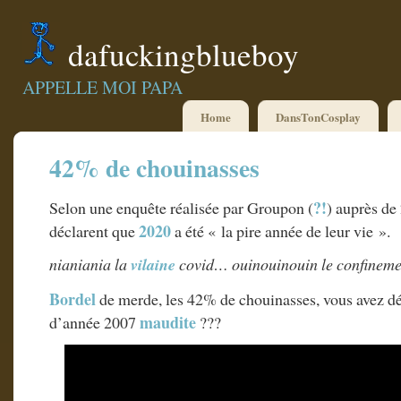
dafuckingblueboy
APPELLE MOI PAPA
Home
DansTonCosplay
42% de chouinasses
?!
Selon une enquête réalisée par Groupon (
) auprès de
2020
déclarent que
a été « la pire année de leur vie ».
nianiania la
vilaine
covid… ouinouinouin le confine
Bordel
de merde, les 42% de chouinasses, vous avez déj
maudite
d’année 2007
???