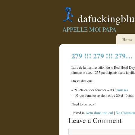
dafuckingbl
APPELLE MOI PAPA
Home
279 !!! 279 !!! 279…
Lors de la manifestation du « Red Head Day
dimanche avec 1255 participants dans la vil
On va dire que :
rousses
– 2/3 étaient des femmes = 837
– 1/3 des femmes avaient entre 20 et 40 an
Need to be roux !
Actu dans ton cul
|
No Comment
Posted in
Leave a Comment