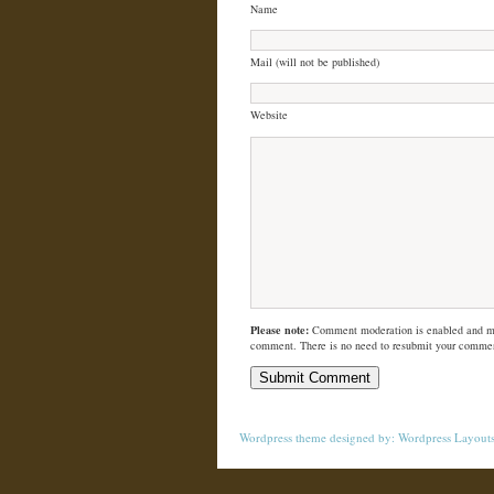
Name
Mail (will not be published)
Website
Please note:
Comment moderation is enabled and m
comment. There is no need to resubmit your comme
Wordpress theme
designed by:
Wordpress Layout