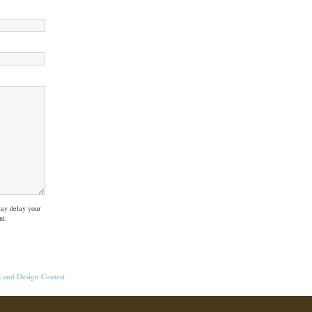
ay delay your
nt.
s
and
Design Contest