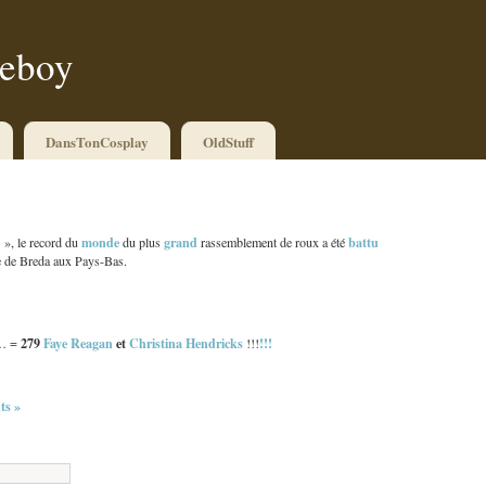
ueboy
DansTonCosplay
OldStuff
monde
grand
battu
 », le record du
du plus
rassemblement de roux a été
le de Breda aux Pays-Bas.
279
Faye Reagan
et
Christina Hendricks
!!!
s… =
!!!
s »