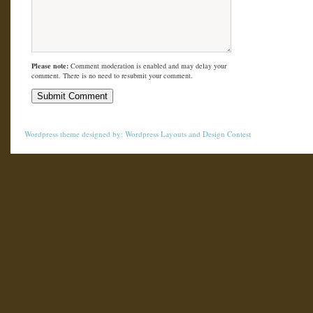
Please note:
Comment moderation is enabled and may delay your
comment. There is no need to resubmit your comment.
Wordpress theme
designed by:
Wordpress Layouts
and
Design Contest