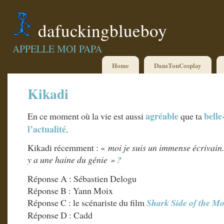
dafuckingblueboy
APPELLE MOI PAPA
Home
DansTonCosplay
Kikadi
agréable
bell
En ce moment où la vie est aussi
que ta
l’actualité
.
Kikadi récemment : «
moi je suis un immense écrivain. 
y a une haine du génie »
?
Réponse A : Sébastien Delogu
Réponse B : Yann Moix
Réponse C : le scénariste du film
Shark Side of the M
Réponse D : Cadd