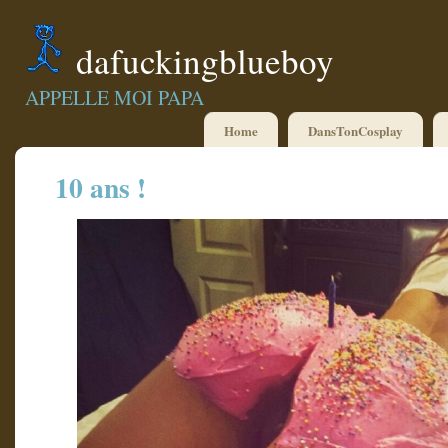
dafuckingblueboy
APPELLE MOI PAPA
Home
DansTonCosplay
10 ans !