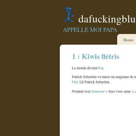
dafuckingbl
APPELLE MOI PAPA
Home
1 : Kiwis flétris
fou
Le monde devient
.
Patrick Sebastien va lancer un magazine de m
Oui
. LE Patrick Sebastien.
humour
Nommé avec
« Jeux vous aime »,