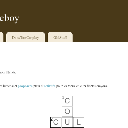
ueboy
DansTonCosplay
OldStuff
ots fléchés.
proposera
activités
 ce bimensuel
plein d’
pour les vieux et leurs fidèles crayons.