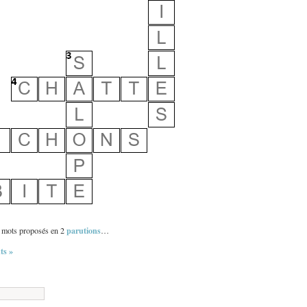
parutions
ts mots proposés en 2
…
s »