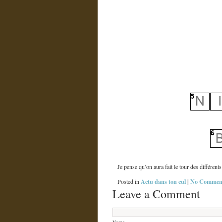
Je pense qu’on aura fait le tour des différen
Actu dans ton cul
|
No Comment
Posted in
Leave a Comment