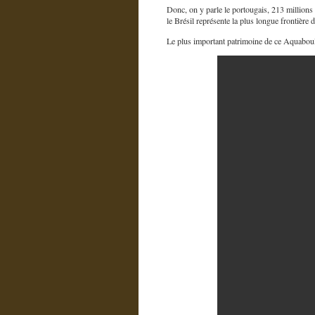
Donc, on y parle le portougais, 213 millions de
le Brésil représente la plus longue frontière 
Le plus important patrimoine de ce Aquaboul