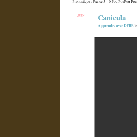
Pronostique : France 3 – 0 Pou PouPou P
Canicula
JUIN
29
Apprendre avec DFBB
le