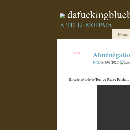
dafuckingblue
APPELLE MOI PAPA
Home
Abnénégati
AOÛT
3
RAB
|
le 3/08/2026
En cette période de Tour de France Féminin,