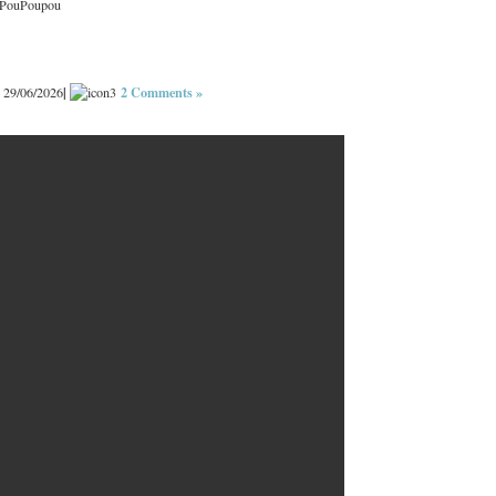
ouPouPoupou
|
2 Comments »
 29/06/2026