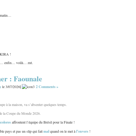
u matin…
HAKIRA !
ma… enfin… voilà… zut.
er : Faounale
y
|
2 Comments »
le 3/07/2026
upe à la maison, va s’absenter quelques temps.
e de la Coupe du Monde 2026.
icolores
affrontent l’équipe du Brésil pour la Finale !
mal
l’envers
ble pays et pas un slip qui fait
quand on le met à
!