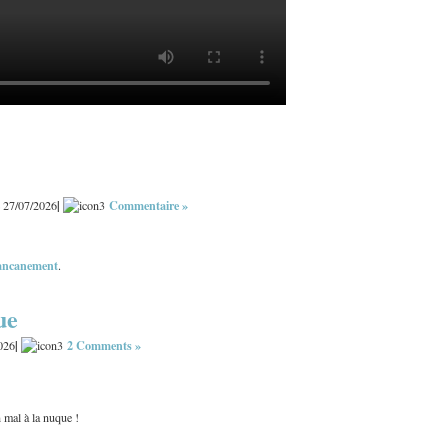
|
Commentaire »
 27/07/2026
 cancanement
.
ue
|
2 Comments »
026
 mal à la nuque !