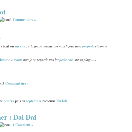
ot
Commentaire »
:
un site
a écrit sur
: «
la finale perdue: un match joué avec
propreté
et bonne
femme
«
maiiis
non je ne regarde pas les
petits culs
sur la plage…
«
Commentaire »
pourra
septembre
TikTok
 ne
plus en
parcourir
.
er : Dai Dai
1 Comment »