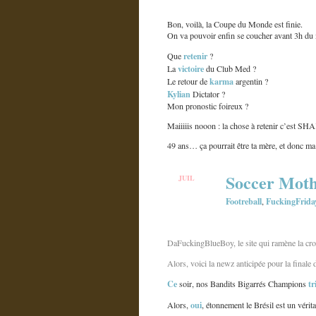
Bon, voilà, la Coupe du Monde est finie.
On va pouvoir enfin se coucher avant 3h d
retenir
Que
?
victoire
La
du Club Med ?
karma
Le retour de
argentin ?
Kylian
Dictator ?
Mon pronostic foireux ?
Maiiiiis nooon : la chose à retenir c’est S
49 ans… ça pourrait être ta mère, et donc 
Soccer Moth
JUIL
3
Footreball
FuckingFrida
,
DaFuckingBlueBoy, le site qui ramène la cro
Alors, voici la newz anticipée pour la final
Ce
tr
soir, nos Bandits Bigarrés Champions
oui
Alors,
, étonnement le Brésil est un vérita