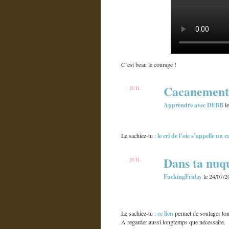
C’est beau le courage !
Cacanement
JUIL
27
Apprendre avec DFBB
le
le cri de l’oie s’appelle un
Le sachiez-tu :
Dans ta nuq
JUIL
24
FuckingFriday
le 24/07/2
ce lien
Le sachiez-tu :
permet de soulager ton
A regarder aussi longtemps que nécessaire.