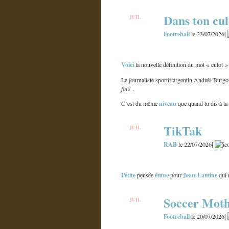
Dans ton cul
JUIL
23
Footreball
|
le 23/07/2026
Voici
la nouvelle définition du mot « culot » 
Le journaliste sportif argentin Andrés Burgo 
foi
« .
niveau
C’est du même
que quand tu dis à ta
TikTak
JUIL
22
RAB
|
le 22/07/2026
Petite
émue
Jean-Lamine
pensée
pour
qui
Soccer Moth
JUIL
20
Footreball
|
le 20/07/2026