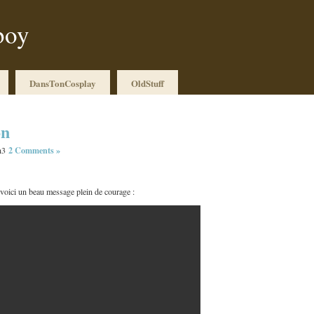
boy
DansTonCosplay
OldStuff
on
2 Comments »
 voici un beau message plein de courage :