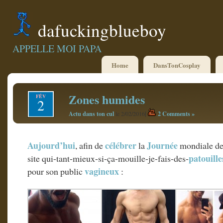
dafuckingblueboy
APPELLE MOI PAPA
Home
DansTonCosplay
Zones humides
FÉV
2
Actu dans ton cul
|
2 Comments »
le 2/02/2016
Aujourd’hui
célébrer
Journée
, afin de
la
mondiale d
patouille
site qui-tant-mieux-si-ça-mouille-je-fais-des-
vagineux
pour son public
: