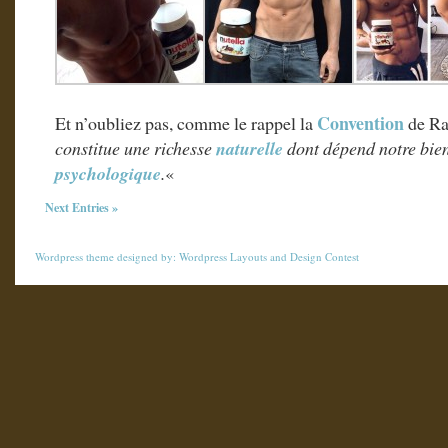
Convention
Et n’oubliez pas, comme le rappel la
de Ra
constitue une richesse
naturelle
dont dépend notre bien
psychologique
.
«
Next Entries »
Wordpress theme
designed by:
Wordpress Layouts
and
Design Contest