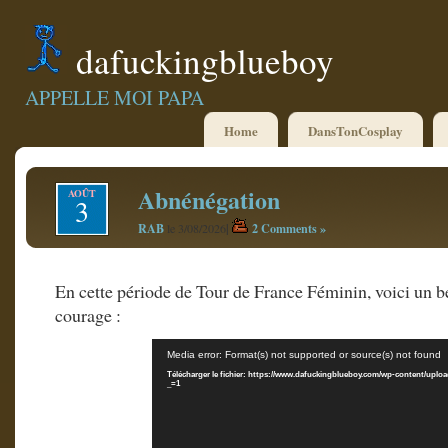
dafuckingblueboy
APPELLE MOI PAPA
Home
DansTonCosplay
Abnénégation
AOÛT
3
RAB
|
2 Comments »
le 3/08/2026
En cette période de Tour de France Féminin, voici un 
courage :
Lecteur
Media error: Format(s) not supported or source(s) not found
vidéo
Télécharger le fichier: https://www.dafuckingblueboy.com/wp-content/uploa
_=1