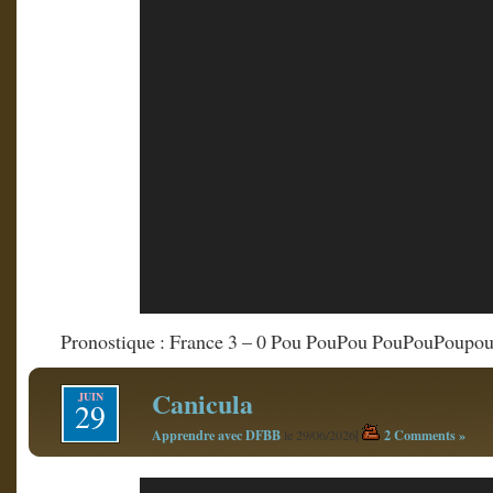
Pronostique : France 3 – 0 Pou PouPou PouPouPoupo
Canicula
JUIN
29
Apprendre avec DFBB
|
2 Comments »
le 29/06/2026
Lecteur