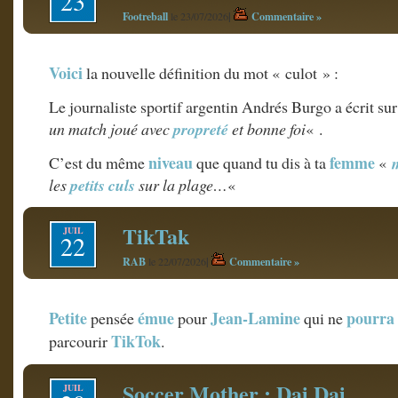
23
Footreball
|
Commentaire »
le 23/07/2026
Voici
la nouvelle définition du mot « culot » :
Le journaliste sportif argentin Andrés Burgo a écrit su
un match joué avec
propreté
et bonne foi
« .
niveau
femme
C’est du même
que quand tu dis à ta
«
les
petits culs
sur la plage…
«
TikTak
JUIL
22
RAB
|
Commentaire »
le 22/07/2026
Petite
émue
Jean-Lamine
pourra
pensée
pour
qui ne
TikTok
parcourir
.
Soccer Mother : Dai Dai
JUIL