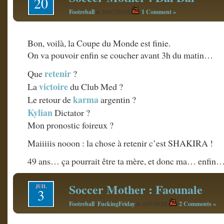
20
Footreball
|
1 Comment »
le 20/07/2026
Bon, voilà, la Coupe du Monde est finie.
On va pouvoir enfin se coucher avant 3h du matin…
retenir
Que
?
victoire
La
du Club Med ?
karma
Le retour de
argentin ?
Kylian
Dictator ?
Mon pronostic foireux ?
Maiiiiis nooon : la chose à retenir c’est SHAKIRA !
49 ans… ça pourrait être ta mère, et donc ma… enfin…
Soccer Mother : Faounale
JUIL
3
Footreball
FuckingFriday
|
2 Comments »
,
le 3/07/2026