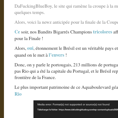
DaFuckingBlueBoy, le site qui ramène la croupe à la m
quelques temps.
Alors, voici la newz anticipée pour la finale de la Co
Ce
tricolores
soir, nos Bandits Bigarrés Champions
aff
pour la Finale !
oui
Alors,
, étonnement le Brésil est un véritable pays et
l’envers
quand on le met à
!
Donc, on y parle le portougais, 213 millions de portugais
pas Rio qui a été la capitale du Portugal, et le Brésil r
frontière de la France.
Le plus important patrimoine de ce Aquaboulevard géan
Rio
Lecteur
Media error: Format(s) not supported or source(s) not found
vidéo
Télécharger le fichier: https://www.dafuckingblueboy.com/wp-content/uploads/202