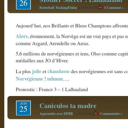
26
Footreball
FuckingFriday
|
1 Comment »
,
le 26/06/2026
Aujourd’hui, nos Brillants et Bleus Champions affront
Alors
, étonnement, la Norvège est un vrai pays et pas 
comme Asgard, Arendelle ou Arras.
5,6 millions de norvégiennes et iens, Olso comme capit
médailles aux JO d’Hiver.
jolie
chaudasse
La plus
et
des norvégiennes est sans co
Norvégienne
mhmm
!
….
Pronostic : France 3 – 1 Lalhaaland
Caniculos ta madre
JUIN
25
Apprendre avec DFBB
|
Commentaire »
le 25/06/2026