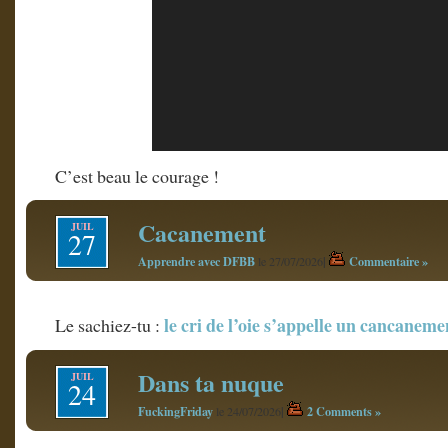
C’est beau le courage !
Cacanement
JUIL
27
Apprendre avec DFBB
|
Commentaire »
le 27/07/2026
le cri de l’oie s’appelle un cancaneme
Le sachiez-tu :
Dans ta nuque
JUIL
24
FuckingFriday
|
2 Comments »
le 24/07/2026